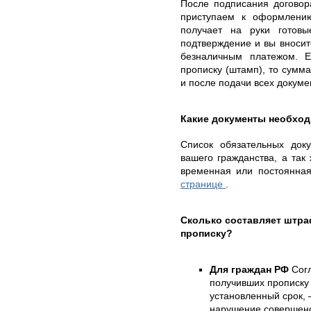
После подписания договор
приступаем к оформлению
получает на руки готов
подтверждение и вы вносит
безналичным платежом. 
прописку (штамп), то сумма
и после подачи всех докуме
Какие документы необхо
Список обязательных доку
вашего гражданства, а так 
временная или постоянна
странице
.
Сколько составляет штр
прописку?
Для граждан РФ
Согл
получивших прописку 
установленный срок, 
нарушение совершено