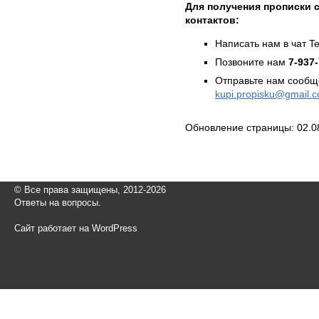
Для получения прописки с
контактов:
Написать нам в чат T
Позвоните нам
7-937
Отправьте нам сообщ
kupi.propisku@gmail.
Обновление страницы: 02.0
© Все права защищены, 2012-2026
Ответы на вопросы.
Сайт работает на WordPress